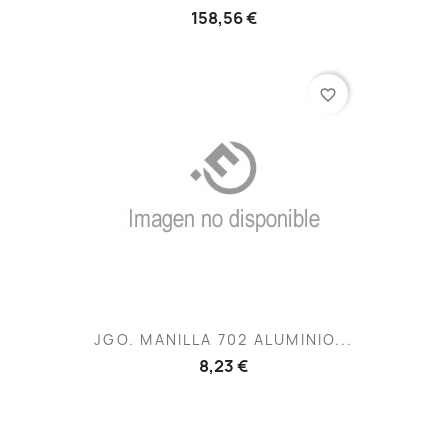
158,56 €
favorite_border
JGO. MANILLA 702 ALUMINIO...
8,23 €