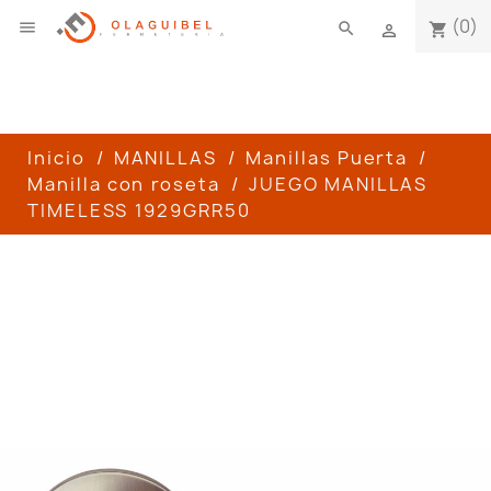
(0)

search
shopping_cart

Inicio
MANILLAS
Manillas Puerta
Manilla con roseta
JUEGO MANILLAS
TIMELESS 1929GRR50