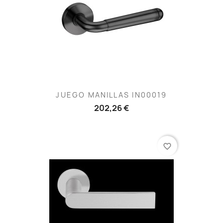
JUEGO MANILLAS IN00019
202,26 €
favorite_border