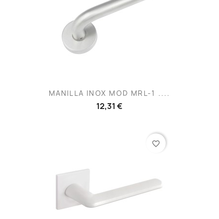
MANILLA INOX MOD MRL-1 ....
12,31 €
favorite_border