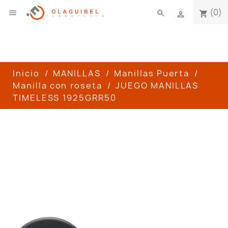
(0)

search
shopping_cart

Inicio
MANILLAS
Manillas Puerta
Manilla con roseta
JUEGO MANILLAS
TIMELESS 1925GRR50