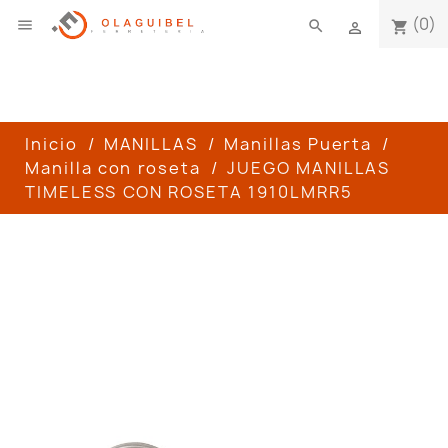
(0)

search
shopping_cart

Inicio
MANILLAS
Manillas Puerta
Manilla con roseta
JUEGO MANILLAS
TIMELESS CON ROSETA 1910LMRR5