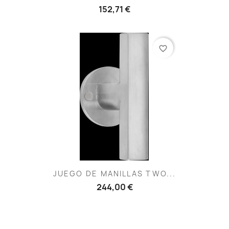
152,71 €
favorite_border
JUEGO DE MANILLAS TWO...
244,00 €