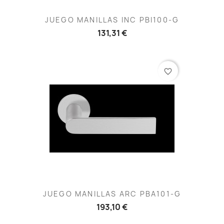
JUEGO MANILLAS INC PBI100-G
131,31 €
favorite_border
JUEGO MANILLAS ARC PBA101-G
193,10 €