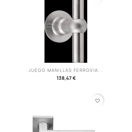
JUEGO MANILLAS FERROVIA...
138,47 €
favorite_border