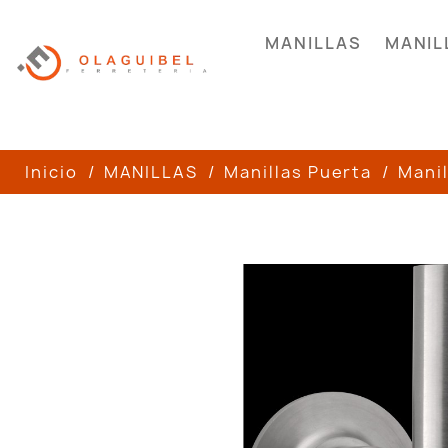
MANILLAS
MANIL
Inicio
MANILLAS
Manillas Puerta
Manil