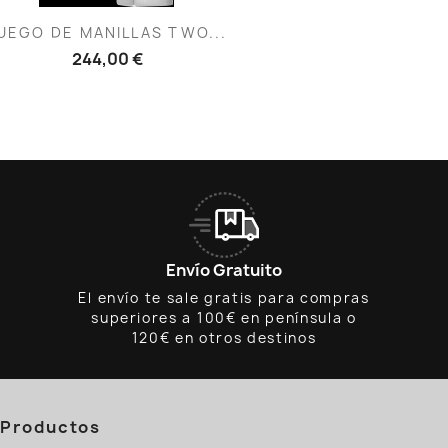
Vista rápida

UEGO DE MANILLAS TWO...
244,00 €
Envío Gratuito
El envío te sale gratis para compras
superiores a 100€ en península o
120€ en otros destinos
Productos