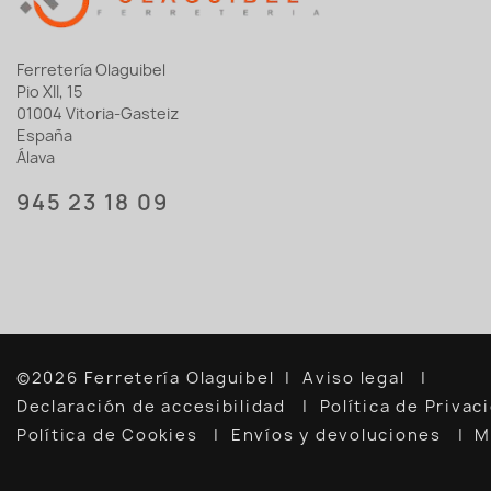
Ferretería Olaguibel
Pio XII, 15
01004 Vitoria-Gasteiz
España
Álava
945 23 18 09
©2026 Ferretería Olaguibel
Aviso legal
Declaración de accesibilidad
Política de Priva
Política de Cookies
Envíos y devoluciones
M