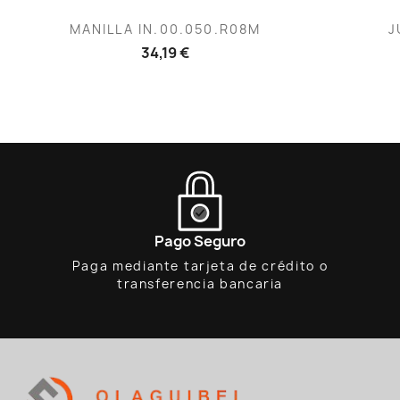
Vista rápida

MANILLA IN.00.050.R08M
J
34,19 €
Pago Seguro
Paga mediante tarjeta de crédito o
transferencia bancaria