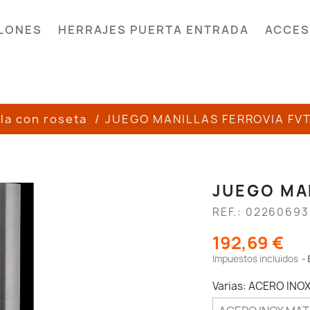
LONES
HERRAJES PUERTA ENTRADA
ACCES
la con roseta
JUEGO MANILLAS FERROVIA FVT
JUEGO MAN
REF.: 02260693
192,69 €
Impuestos incluidos
Varias: ACERO INO