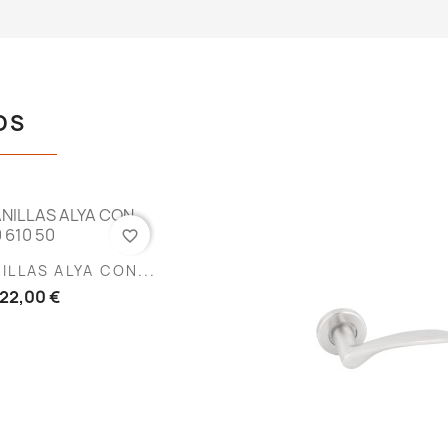
OS
favorite_border
ista rápida
LLAS ALYA CON...
22,00 €