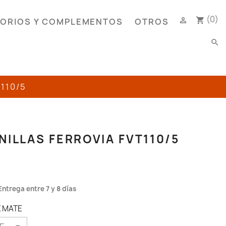
(0)

shopping_cart
ORIOS Y COMPLEMENTOS
OTROS
search
110/5
ILLAS FERROVIA FVT110/5
Entrega entre 7 y 8 días
X MATE