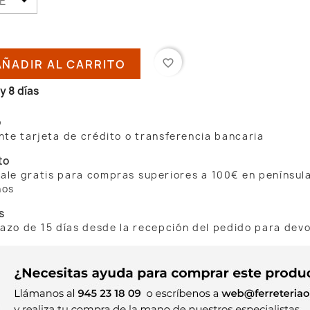
AÑADIR AL CARRITO
favorite_border
y 8 días
o
te tarjeta de crédito o transferencia bancaria
to
 sale gratis para compras superiores a 100€ en penínsul
nos
s
lazo de 15 días desde la recepción del pedido para dev