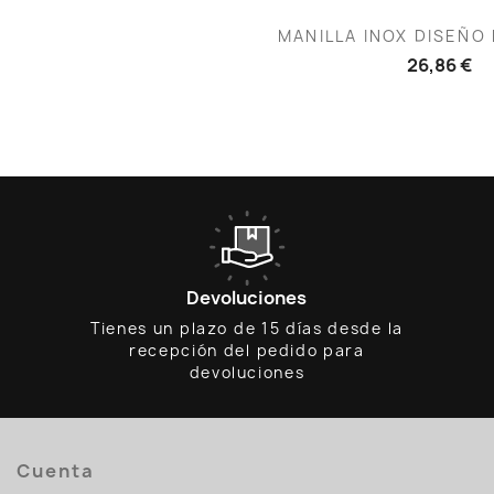
Vista rápid

MANILLA INOX DISEÑO
26,86 €
Devoluciones
Tienes un plazo de 15 días desde la
recepción del pedido para
devoluciones
Cuenta