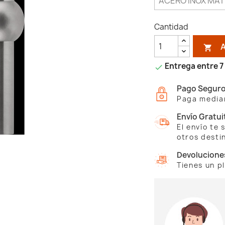
Cantidad

Entrega entre 7 

Pago Segur
Paga median
Envío Gratui
El envío te
otros desti
Devolucione
Tienes un p