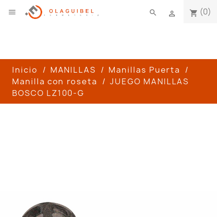
(0)

search
shopping_cart

Inicio
MANILLAS
Manillas Puerta
Manilla con roseta
JUEGO MANILLAS
BOSCO LZ100-G