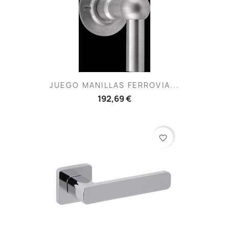
JUEGO MANILLAS FERROVIA...
192,69 €
favorite_border