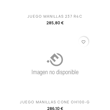
JUEGO MANILLAS 237 R4C
285,80 €
favorite_border
JUEGO MANILLAS CONE OH100-G
286,10 €