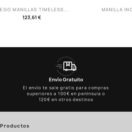
Vista rápida
V


EGO MANILLAS TIMELESS...
MANILLA IN
123,61 €
Envío Gratuito
El envío te sale gratis para compras
superiores a 100€ en península o
120€ en otros destinos
Productos