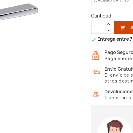
Cantidad

Entrega entre 7 

Pago Segur
Paga median
Envío Gratui
El envío te
otros desti
Devolucione
Tienes un p