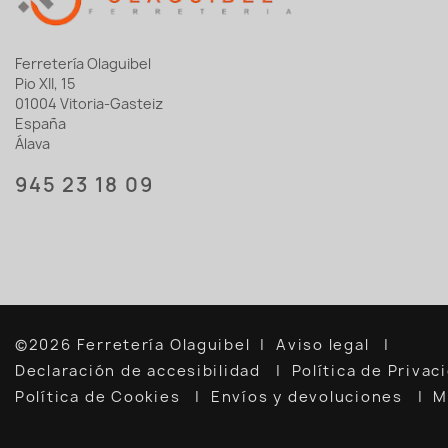
Ferretería Olaguibel
Pio XII, 15
01004 Vitoria-Gasteiz
España
Álava
945 23 18 09
©2026 Ferretería Olaguibel
Aviso legal
Declaración de accesibilidad
Política de Priva
Política de Cookies
Envíos y devoluciones
M