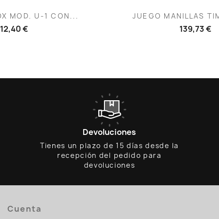
ista rápida
Vista rápid

OX MOD. U-1 CON...
JUEGO MANILLAS TI
12,40 €
139,73 €
Devoluciones
Tienes un plazo de 15 días desde la
recepción del pedido para
devoluciones
Cuenta