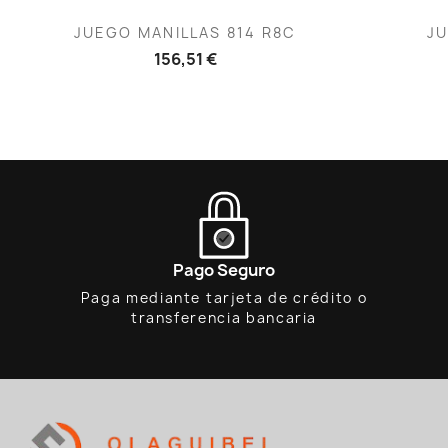
Vista rápida

JUEGO MANILLAS 814 R8C
JU
156,51 €
Pago Seguro
Paga mediante tarjeta de crédito o
transferencia bancaria