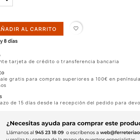
AÑADIR AL CARRITO
favorite_border
y 8 días
o
te tarjeta de crédito o transferencia bancaria
to
 sale gratis para compras superiores a 100€ en penínsul
nos
s
lazo de 15 días desde la recepción del pedido para dev