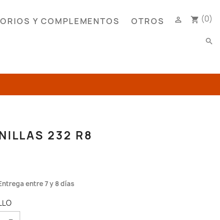
(0)

shopping_cart
ORIOS Y COMPLEMENTOS
OTROS
search
NILLAS 232 R8
Entrega entre 7 y 8 días
LLO