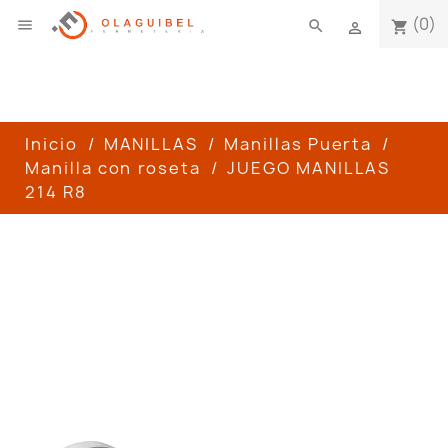
(0)

search
shopping_cart

Inicio
MANILLAS
Manillas Puerta
Manilla con roseta
JUEGO MANILLAS
214 R8