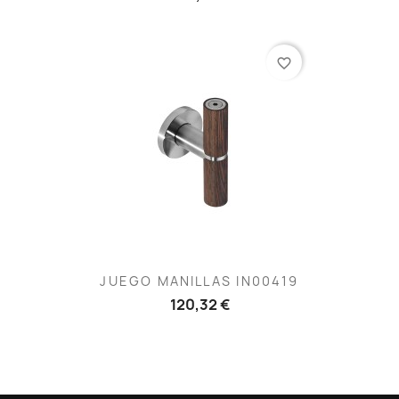
favorite_border
JUEGO MANILLAS IN00419
120,32 €