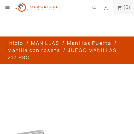
(0)

search
shopping_cart

Inicio
MANILLAS
Manillas Puerta
Manilla con roseta
JUEGO MANILLAS
213 R8C