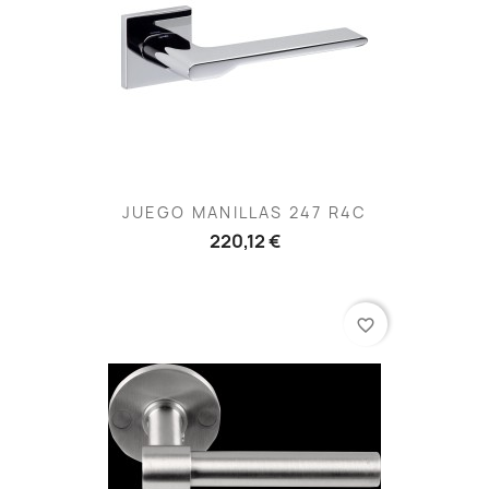
JUEGO MANILLAS 247 R4C
220,12 €
favorite_border