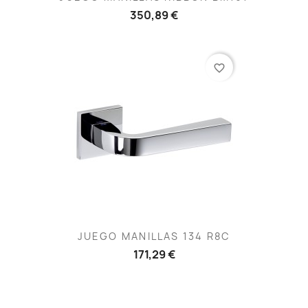
350,89 €
favorite_border
JUEGO MANILLAS 134 R8C
171,29 €