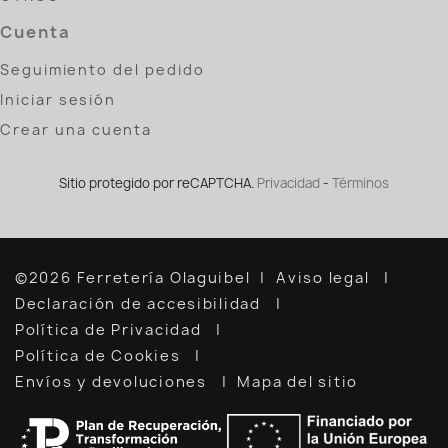
Cuenta
Seguimiento del pedido
Iniciar sesión
Crear una cuenta
Sitio protegido por reCAPTCHA.
Privacidad
-
Términos
©2026 Ferretería Olaguibel
Aviso legal
Declaración de accesibilidad
Política de Privacidad
Política de Cookies
Envíos y devoluciones
Mapa del sitio