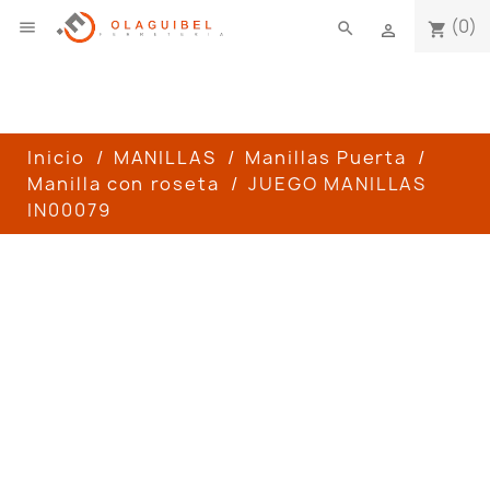
(0)

search
shopping_cart

Inicio
MANILLAS
Manillas Puerta
Manilla con roseta
JUEGO MANILLAS
IN00079