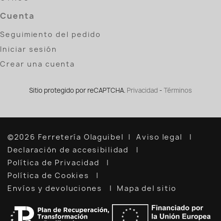
Cuenta
Seguimiento del pedido
Iniciar sesión
Crear una cuenta
Sitio protegido por reCAPTCHA.
Privacidad
-
Términos
©2026 Ferretería Olaguibel
Aviso legal
Declaración de accesibilidad
Política de Privacidad
Política de Cookies
Envíos y devoluciones
Mapa del sitio