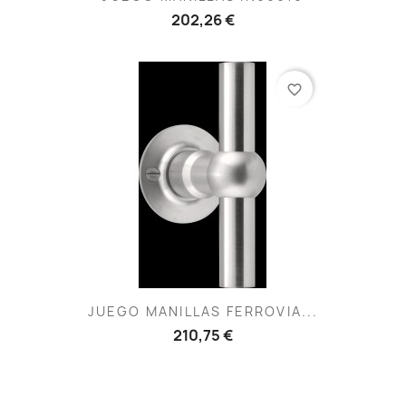
202,26 €
favorite_border
JUEGO MANILLAS FERROVIA...
210,75 €