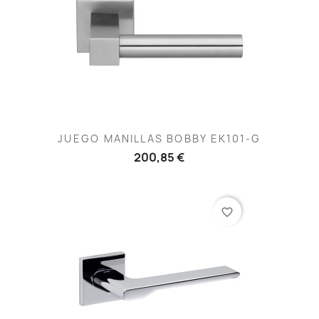
JUEGO MANILLAS BOBBY EK101-G
200,85 €
favorite_border