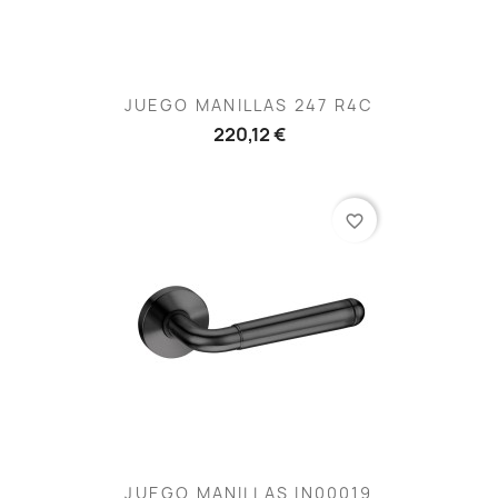
JUEGO MANILLAS 247 R4C
220,12 €
favorite_border
JUEGO MANILLAS IN00019