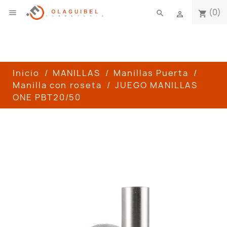
(0)

search
shopping_cart

Inicio
MANILLAS
Manillas Puerta
Manilla con roseta
JUEGO MANILLAS
ONE PBT20/50