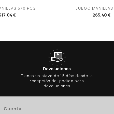
ista rápida
Vista rápid

NILLAS 570 PC2
JUEGO MANILLAS
417,04 €
265,40 €
Devoluciones
Tienes un plazo de 15 días desde la
recepción del pedido para
devoluciones
Cuenta