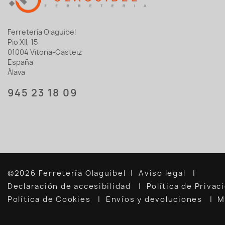
Ferretería Olaguibel
Pio XII, 15
01004 Vitoria-Gasteiz
España
Álava
945 23 18 09
©2026 Ferretería Olaguibel
Aviso legal
Declaración de accesibilidad
Política de Priva
Política de Cookies
Envíos y devoluciones
M