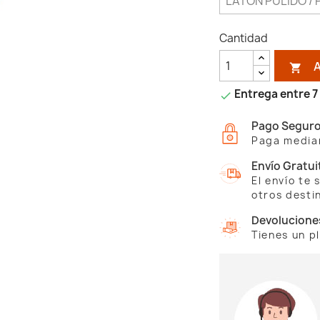
Cantidad

Entrega entre 7 

Pago Segur
Paga median
Envío Gratui
El envío te
otros desti
Devolucione
Tienes un p