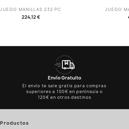
Vista rápida
V


JUEGO MANILLAS 232 PC
JUEGO MA
224,12 €
Envío Gratuito
El envío te sale gratis para compras
superiores a 100€ en península o
120€ en otros destinos
Productos