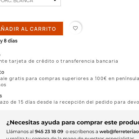
AÑADIR AL CARRITO
favorite_border
y 8 días
o
te tarjeta de crédito o transferencia bancaria
to
 sale gratis para compras superiores a 100€ en penínsul
nos
s
lazo de 15 días desde la recepción del pedido para dev