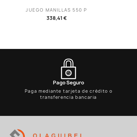
Vista rápida

JUEGO MANILLAS 550 P
338,41 €
Pago Seguro
Paga mediante tarjeta de crédito o
transferencia bancaria