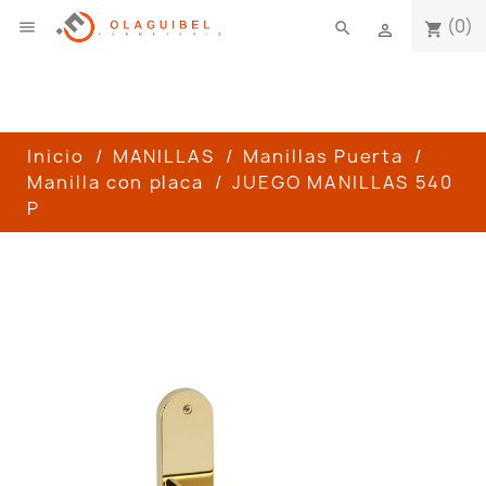
(0)

search
shopping_cart

Inicio
MANILLAS
Manillas Puerta
Manilla con placa
JUEGO MANILLAS 540
P