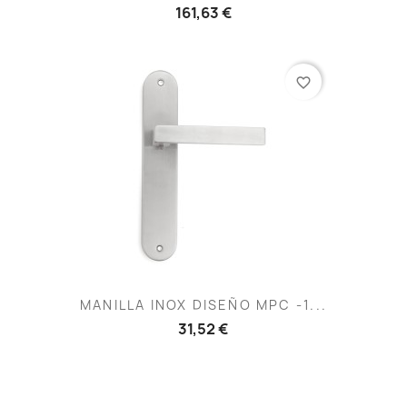
161,63 €
favorite_border
MANILLA INOX DISEÑO MPC -1...
31,52 €