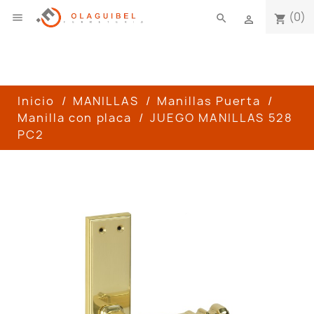
(0)

search
shopping_cart

Inicio
MANILLAS
Manillas Puerta
Manilla con placa
JUEGO MANILLAS 528
PC2