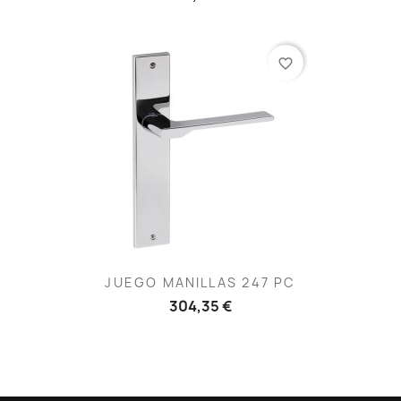
favorite_border
JUEGO MANILLAS 247 PC
304,35 €