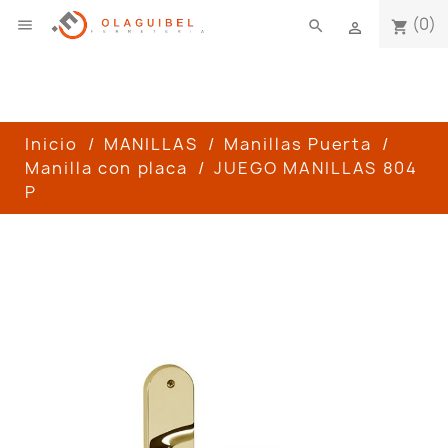
(0)

search
shopping_cart

Inicio
MANILLAS
Manillas Puerta
Manilla con placa
JUEGO MANILLAS 804
P