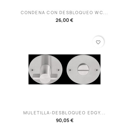
CONDENA CON DESBLOQUEO WC...
26,00 €
favorite_border
MULETILLA-DESBLOQUEO EDGY...
90,05 €