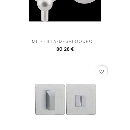
MILETILLA-DESBLOQUEO...
80,28 €
favorite_border