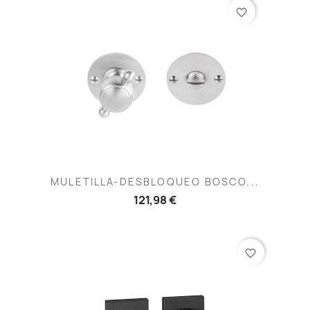
favorite_border
MULETILLA-DESBLOQUEO BOSCO...
121,98 €
favorite_border