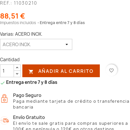
REF.: 11030210
88,51 €
Impuestos incluidos
Entrega entre 7 y 8 días
Varias: ACERO INOX.
Cantidad
AÑADIR AL CARRITO
favorite_border

Entrega entre 7 y 8 días

Pago Seguro
Paga mediante tarjeta de crédito o transferencia
bancaria
Envío Gratuito
El envío te sale gratis para compras superiores a
100€ en península o 120€ en otros destinos