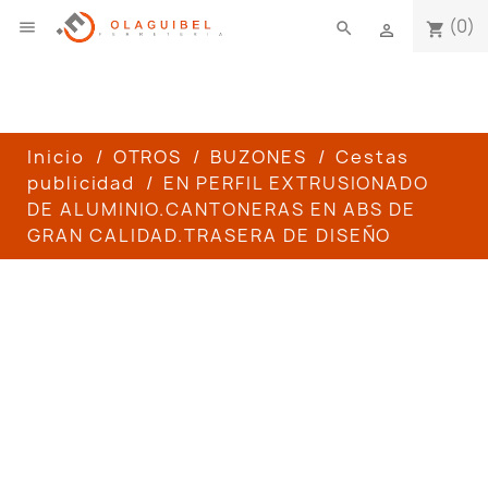
(0)

search
shopping_cart

Inicio
OTROS
BUZONES
Cestas
publicidad
EN PERFIL EXTRUSIONADO
DE ALUMINIO.CANTONERAS EN ABS DE
GRAN CALIDAD.TRASERA DE DISEÑO