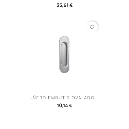
35,91 €
favorite_border
UÑERO EMBUTIR OVALADO...
10,14 €