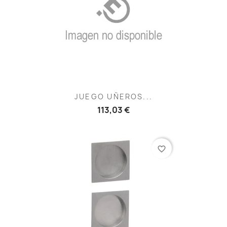
JUEGO UÑEROS...
113,03 €
favorite_border