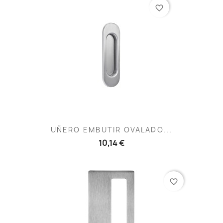
favorite_border
UÑERO EMBUTIR OVALADO...
10,14 €
favorite_border