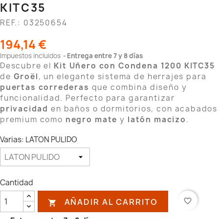
KITC35
REF.: 03250654
194,14 €
Impuestos incluidos
Entrega entre 7 y 8 días
Descubre el
Kit Uñero con Condena 1200 KITC35
de
Groël
, un elegante sistema de herrajes para
puertas correderas
que combina diseño y
funcionalidad. Perfecto para garantizar
privacidad
en baños o dormitorios, con acabados
premium como
negro mate
y
latón macizo
.
Varias: LATON PULIDO
Cantidad
AÑADIR AL CARRITO
favorite_border
