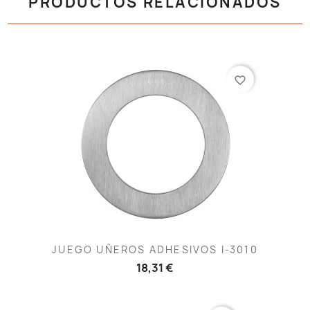
PRODUCTOS RELACIONADOS
favorite_border
JUEGO UÑEROS ADHESIVOS I-3010
18,31 €