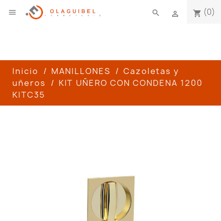
(0)

search
shopping_cart

Inicio
MANILLONES
Cazoletas y
uñeros
KIT UÑERO CON CONDENA 1200
KITC35