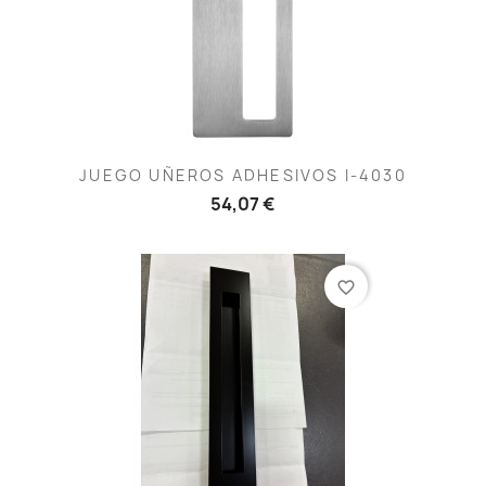
JUEGO UÑEROS ADHESIVOS I-4030
54,07 €
favorite_border