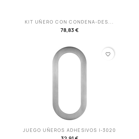
KIT UÑERO CON CONDENA-DES...
78,83 €
favorite_border
JUEGO UÑEROS ADHESIVOS I-3020
32,91 €