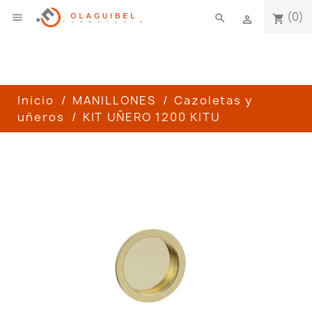
(0)

search
shopping_cart

Inicio
MANILLONES
Cazoletas y
uñeros
KIT UÑERO 1200 KITU