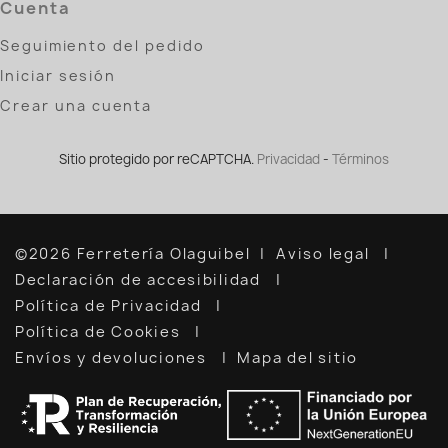
Cuenta
Seguimiento del pedido
Iniciar sesión
Crear una cuenta
Sitio protegido por reCAPTCHA.
Privacidad
-
Términos
©2026 Ferretería Olaguibel
Aviso legal
Declaración de accesibilidad
Política de Privacidad
Política de Cookies
Envíos y devoluciones
Mapa del sitio