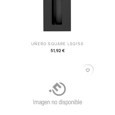
UÑERO SQUARE LSQ150
51,92 €
favorite_border