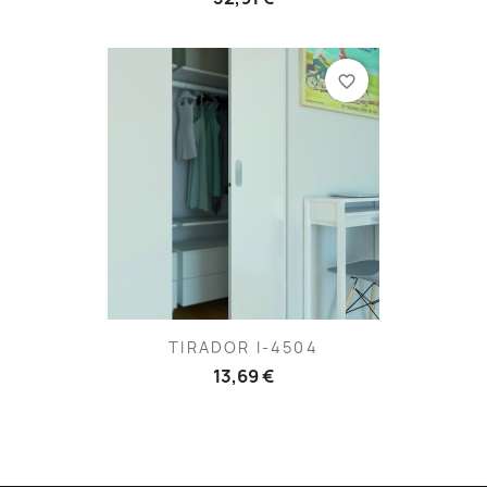
favorite_border
TIRADOR I-4504
13,69 €