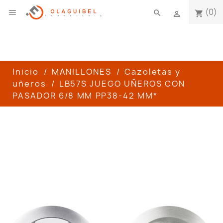
(0)

search
shopping_cart

Inicio
MANILLONES
Cazoletas y
uñeros
LB57S JUEGO UÑEROS CON
PASADOR 6/8 MM PP38-42 MM*