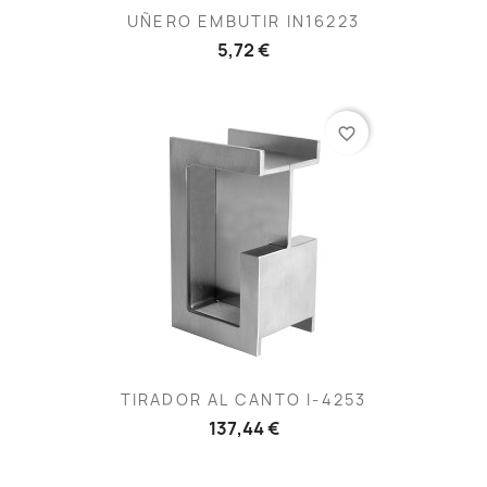
UÑERO EMBUTIR IN16223
5,72 €
favorite_border
TIRADOR AL CANTO I-4253
137,44 €