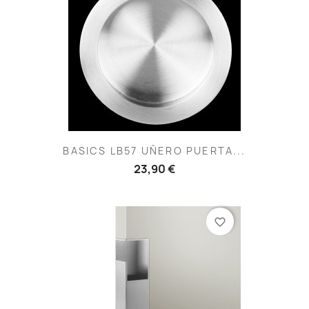
BASICS LB57 UÑERO PUERTA...
23,90 €
favorite_border