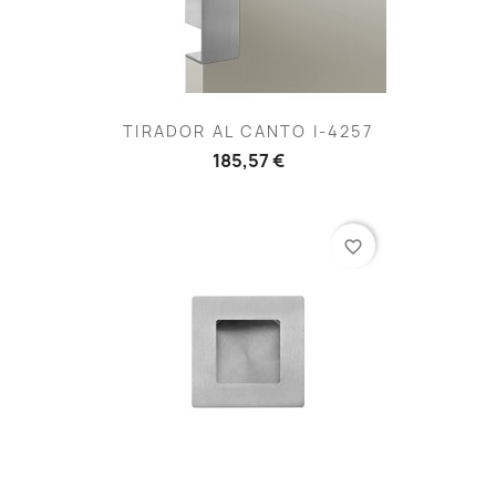
TIRADOR AL CANTO I-4257
185,57 €
favorite_border