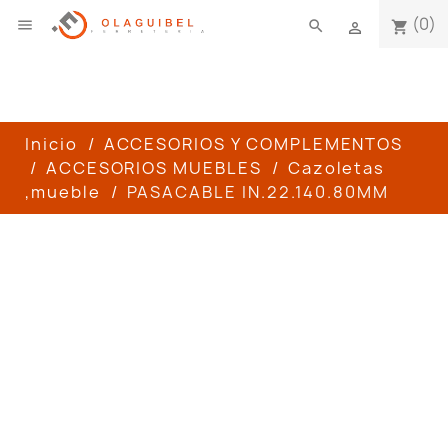
(0)

search
shopping_cart

Inicio
ACCESORIOS Y COMPLEMENTOS
ACCESORIOS MUEBLES
Cazoletas
,mueble
PASACABLE IN.22.140.80MM