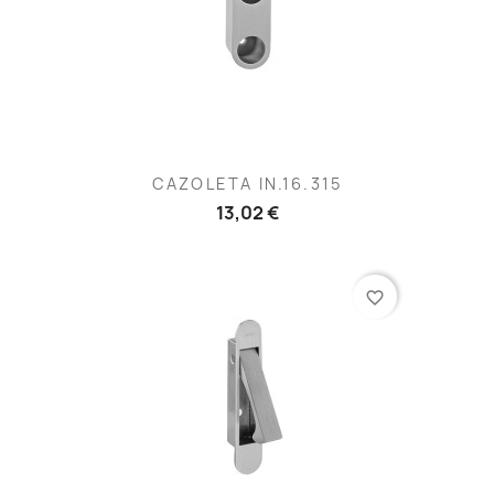
CAZOLETA IN.16.315
13,02 €
favorite_border