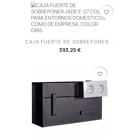
favorite_border
CAJA FUERTE DE SOBREPONER...
393,25 €
favorite_border