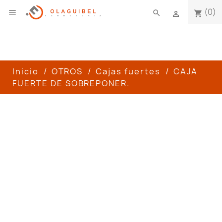
(0)

search
shopping_cart

Inicio
OTROS
Cajas fuertes
CAJA
FUERTE DE SOBREPONER.