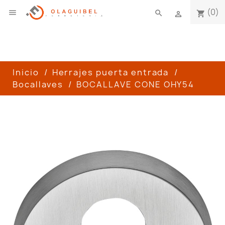
(0)

search
shopping_cart

Inicio
Herrajes puerta entrada
Bocallaves
BOCALLAVE CONE OHY54