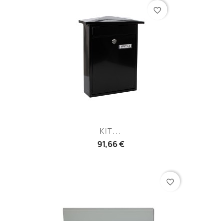
favorite_border
KIT...
91,66 €
favorite_border