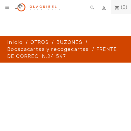
(0)

search
shopping_cart

Inicio
OTROS
BUZONES
Bocacacartas y recogecartas
FRENTE
DE CORREO IN.24.547