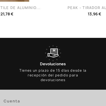
ista rápida
Vista rápid

TILE DE ALUMINIO...
PEAK - TIRADOR A
21,78 €
13,96 €
Devoluciones
Tienes un plazo de 15 días desde la
recepción del pedido para
devoluciones
Cuenta