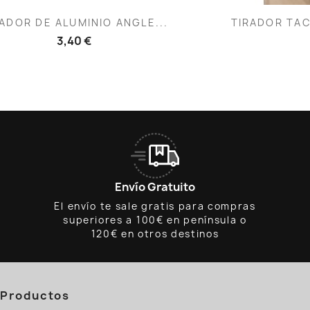
Vista rápida
V


ADOR DE ALUMINIO ANGLE...
TIRADOR TAC
3,40 €
Envío Gratuito
El envío te sale gratis para compras
superiores a 100€ en península o
120€ en otros destinos
Productos