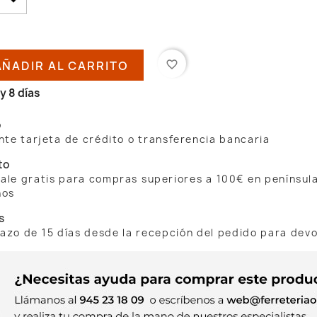
AÑADIR AL CARRITO
favorite_border
y 8 días
o
te tarjeta de crédito o transferencia bancaria
to
 sale gratis para compras superiores a 100€ en penínsul
nos
s
lazo de 15 días desde la recepción del pedido para dev