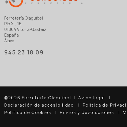
Ferretería Olaguibel
Pio XII, 15
01004 Vitoria-Gasteiz
España
Álava
945 23 18 09
©2026 Ferretería Olaguibel
Aviso legal
Declaración de accesibilidad
Política de Priva
Política de Cookies
Envíos y devoluciones
M