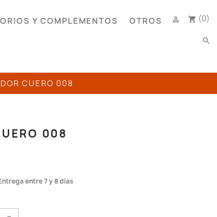
(0)

shopping_cart
ORIOS Y COMPLEMENTOS
OTROS
search
ADOR CUERO 008
CUERO 008
Entrega entre 7 y 8 días