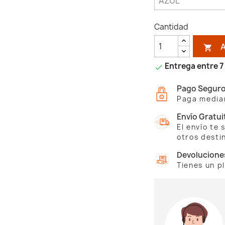
Cantidad

Entrega entre 7 

Pago Segur
Paga median
Envío Gratui
El envío te
otros desti
Devolucione
Tienes un p