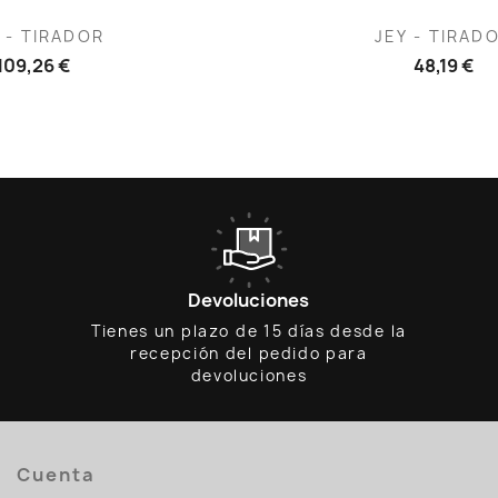
ista rápida
Vista rápid

L - TIRADOR
JEY - TIRAD
109,26 €
48,19 €
Devoluciones
Tienes un plazo de 15 días desde la
recepción del pedido para
devoluciones
Cuenta