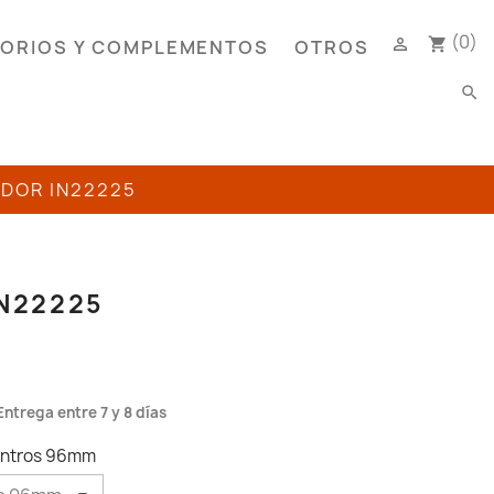
(0)

shopping_cart
ORIOS Y COMPLEMENTOS
OTROS
search
ADOR IN22225
N22225
Entrega entre 7 y 8 días
centros 96mm