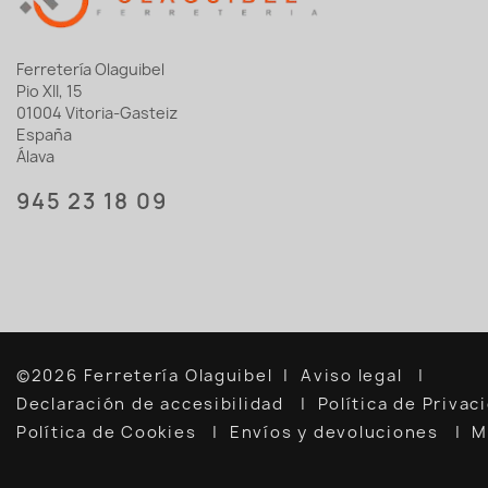
Ferretería Olaguibel
Pio XII, 15
01004 Vitoria-Gasteiz
España
Álava
945 23 18 09
©2026 Ferretería Olaguibel
Aviso legal
Declaración de accesibilidad
Política de Priva
Política de Cookies
Envíos y devoluciones
M