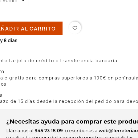
AÑADIR AL CARRITO
favorite_border
y 8 días
o
te tarjeta de crédito o transferencia bancaria
to
 sale gratis para compras superiores a 100€ en penínsul
nos
s
lazo de 15 días desde la recepción del pedido para dev