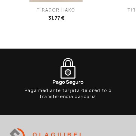
Vista rápida

TIRADOR HAKO
TIR
31,77 €
Pago Seguro
Paga mediante tarjeta de crédito o
transferencia bancaria