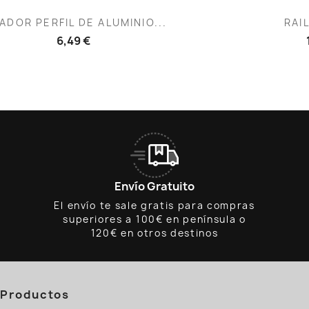
Vista rápida
V


ADOR PERFIL DE ALUMINIO...
RAI
6,49 €
Envío Gratuito
El envío te sale gratis para compras
superiores a 100€ en península o
120€ en otros destinos
Productos