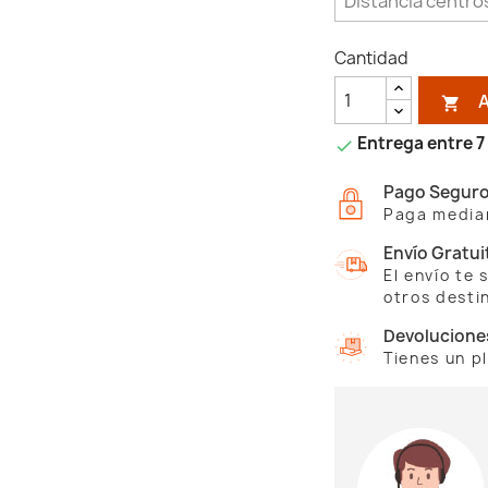
Cantidad

Entrega entre 7 

Pago Segur
Paga median
Envío Gratui
El envío te
otros desti
Devolucione
Tienes un p