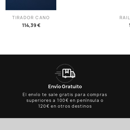
Vista rápida
V


TIRADOR CANO
RAI
114,39 €
Envío Gratuito
El envío te sale gratis para compras
superiores a 100€ en península o
120€ en otros destinos