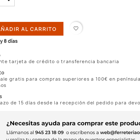
AÑADIR AL CARRITO
favorite_border
y 8 días
o
te tarjeta de crédito o transferencia bancaria
to
 sale gratis para compras superiores a 100€ en penínsul
nos
s
lazo de 15 días desde la recepción del pedido para dev