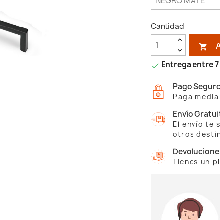
Cantidad

Entrega entre 7 

Pago Segur
Paga median
Envío Gratui
El envío te
otros desti
Devolucione
Tienes un p