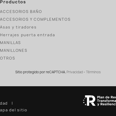
Productos
ACCESORIOS BAÑO
ACCESORIOS Y COMPLEMENTOS
Asas y tiradores
Herrajes puerta entrada
MANILLAS
MANILLONES
OTROS
Sitio protegido por reCAPTCHA.
Privacidad
-
Términos
cidad
apa del sitio