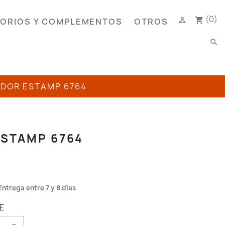
(0)

shopping_cart
ORIOS Y COMPLEMENTOS
OTROS
search
ADOR ESTAMP 6764
ESTAMP 6764
Entrega entre 7 y 8 días
E