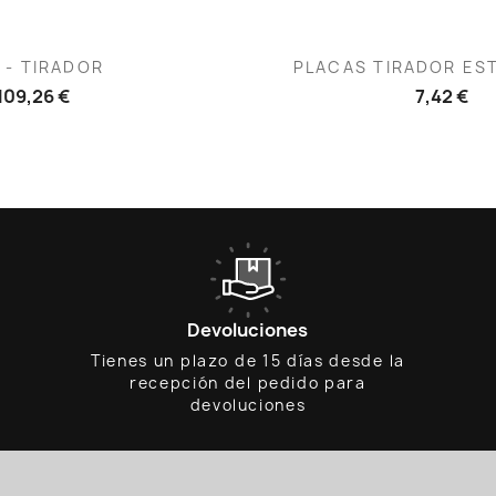
ista rápida
Vista rápid

L - TIRADOR
PLACAS TIRADOR ES
109,26 €
7,42 €
Devoluciones
Tienes un plazo de 15 días desde la
recepción del pedido para
devoluciones