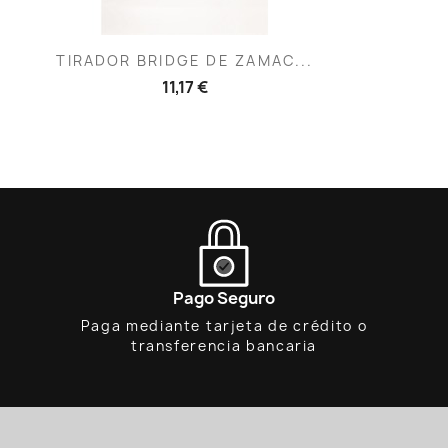
Vista rápida

TIRADOR BRIDGE DE ZAMAC...
11,17 €
Pago Seguro
Paga mediante tarjeta de crédito o
transferencia bancaria