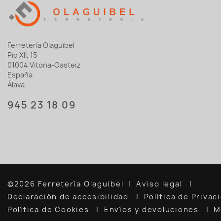
Ferretería Olaguibel
Pio XII, 15
01004 Vitoria-Gasteiz
España
Álava
945 23 18 09
©2026 Ferretería Olaguibel
Aviso legal
Declaración de accesibilidad
Política de Priva
Política de Cookies
Envíos y devoluciones
M