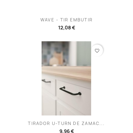
WAVE - TIR EMBUTIR
12,08 €
favorite_border
TIRADOR U-TURN DE ZAMAC...
9,96 €