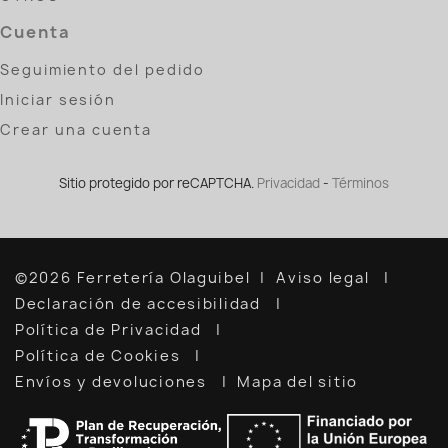
Cuenta
Seguimiento del pedido
Iniciar sesión
Crear una cuenta
Sitio protegido por reCAPTCHA.
Privacidad
-
Términos
©2026 Ferretería Olaguibel
Aviso legal
Declaración de accesibilidad
Política de Privacidad
Política de Cookies
Envíos y devoluciones
Mapa del sitio