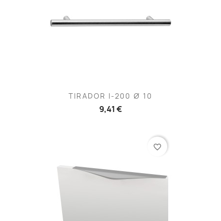
TIRADOR I-200 Ø 10
9,41 €
favorite_border