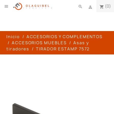
(0)

search
shopping_cart

Inicio
ACCESORIOS Y COMPLEMENTOS
ACCESORIOS MUEBLES
Asas y
tiradores
TIRADOR ESTAMP 7572