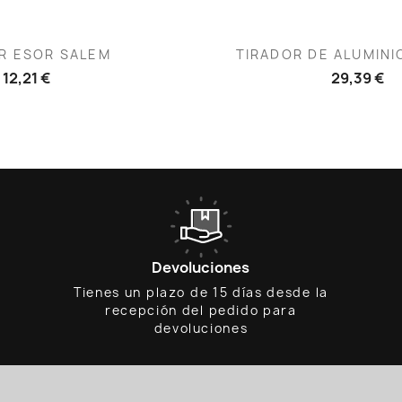
ista rápida
Vista rápid

R ESOR SALEM
TIRADOR DE ALUMINIO
12,21 €
29,39 €
Devoluciones
Tienes un plazo de 15 días desde la
recepción del pedido para
devoluciones