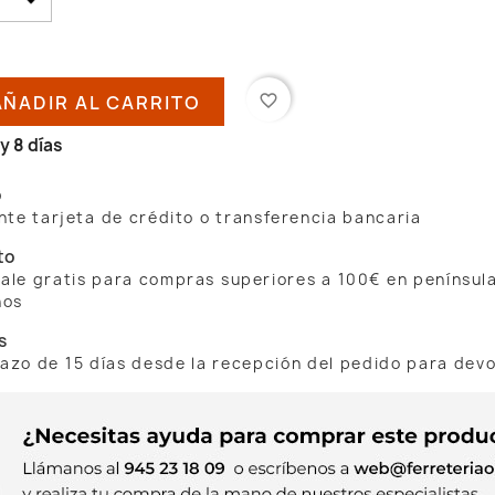
AÑADIR AL CARRITO
favorite_border
y 8 días
o
te tarjeta de crédito o transferencia bancaria
to
 sale gratis para compras superiores a 100€ en penínsul
nos
s
lazo de 15 días desde la recepción del pedido para dev