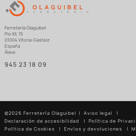
Ferretería Olaguibel
Pio XII, 15
01004 Vitoria-Gasteiz
España
Álava
945 23 18 09
©2026 Ferretería Olaguibel
Aviso legal
Declaración de accesibilidad
Política de Priva
Política de Cookies
Envíos y devoluciones
M