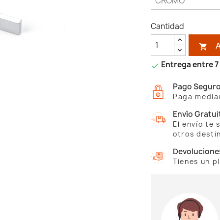
Cantidad

Entrega entre 7 

Pago Segur
Paga median
Envío Gratui
El envío te
otros desti
Devolucione
Tienes un p