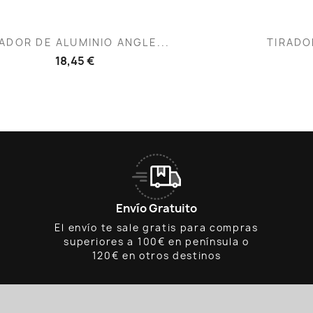
Vista rápida
V


ADOR DE ALUMINIO ANGLE...
TIRADO
18,45 €
Envío Gratuito
El envío te sale gratis para compras
superiores a 100€ en península o
120€ en otros destinos