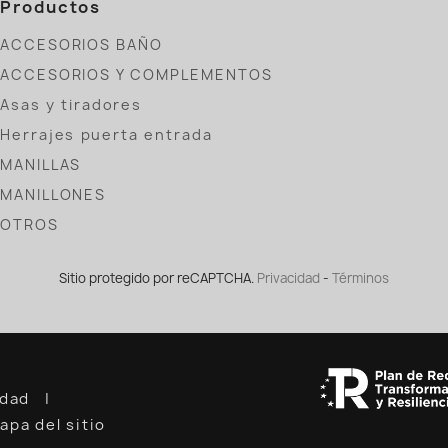
Productos
ACCESORIOS BAÑO
ACCESORIOS Y COMPLEMENTOS
Asas y tiradores
Herrajes puerta entrada
MANILLAS
MANILLONES
OTROS
Sitio protegido por reCAPTCHA.
Privacidad
-
Términos
cidad
apa del sitio