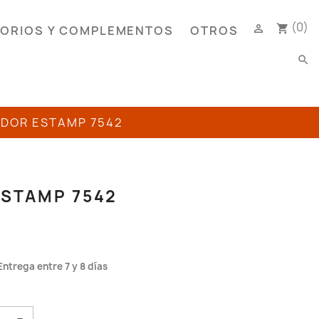
(0)

shopping_cart
ORIOS Y COMPLEMENTOS
OTROS
search
ADOR ESTAMP 7542
ESTAMP 7542
Entrega entre 7 y 8 días