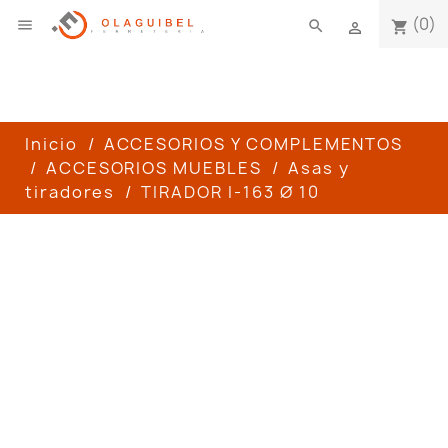
(0)

search
shopping_cart

Inicio
ACCESORIOS Y COMPLEMENTOS
ACCESORIOS MUEBLES
Asas y
tiradores
TIRADOR I-163 Ø 10