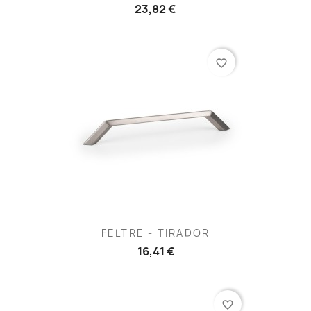
23,82 €
favorite_border
FELTRE - TIRADOR
16,41 €
favorite_border