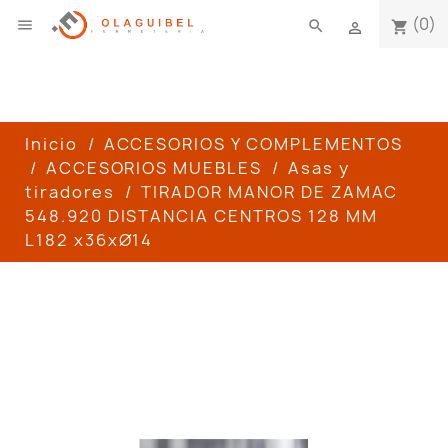
(0)

search
shopping_cart

Inicio
ACCESORIOS Y COMPLEMENTOS
ACCESORIOS MUEBLES
Asas y
tiradores
TIRADOR MANOR DE ZAMAC
548.920 DISTANCIA CENTROS 128 MM
L182 x36xØ14