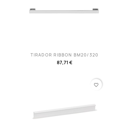
TIRADOR RIBBON BM20/320
87,71 €
favorite_border