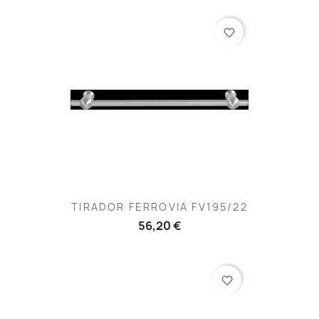
favorite_border
TIRADOR FERROVIA FV195/22
56,20 €
favorite_border