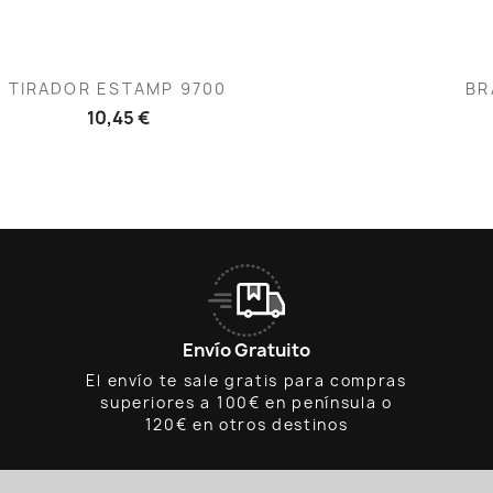
Vista rápida
V


TIRADOR ESTAMP 9700
BR
10,45 €
Envío Gratuito
El envío te sale gratis para compras
superiores a 100€ en península o
120€ en otros destinos