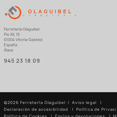
Ferretería Olaguibel
Pio XII, 15
01004 Vitoria-Gasteiz
España
Álava
945 23 18 09
©2026 Ferretería Olaguibel
Aviso legal
Declaración de accesibilidad
Política de Priva
Política de Cookies
Envíos y devoluciones
M