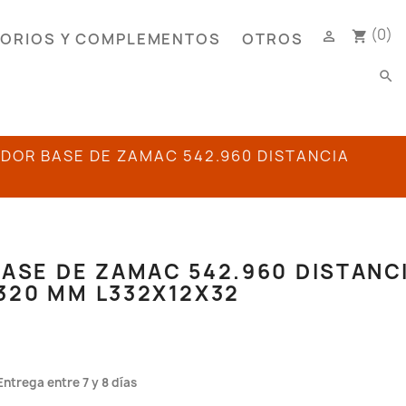
(0)

shopping_cart
ORIOS Y COMPLEMENTOS
OTROS
search
ADOR BASE DE ZAMAC 542.960 DISTANCIA
ASE DE ZAMAC 542.960 DISTANC
320 MM L332X12X32
Entrega entre 7 y 8 días