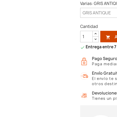
Varias: GRIS ANTI
Cantidad

Entrega entre 7 

Pago Segur
Paga median
Envío Gratui
El envío te
otros desti
Devolucione
Tienes un p