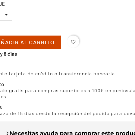
QUE
AÑADIR AL CARRITO
favorite_border
y 8 días
o
te tarjeta de crédito o transferencia bancaria
to
 sale gratis para compras superiores a 100€ en penínsul
nos
s
lazo de 15 días desde la recepción del pedido para dev