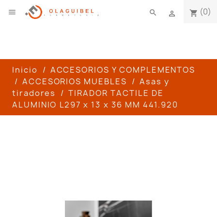
(0)

search
shopping_cart

Inicio
ACCESORIOS Y COMPLEMENTOS
ACCESORIOS MUEBLES
Asas y
tiradores
TIRADOR TACTILE DE
ALUMINIO L297 x 13 x 36 MM 441.920