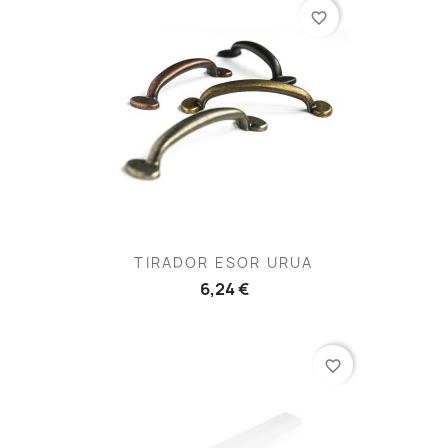
favorite_border
TIRADOR ESOR URUA
6,24 €
favorite_border