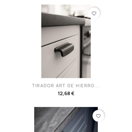
favorite_border
TIRADOR ART DE HIERRO...
12,68 €
favorite_border