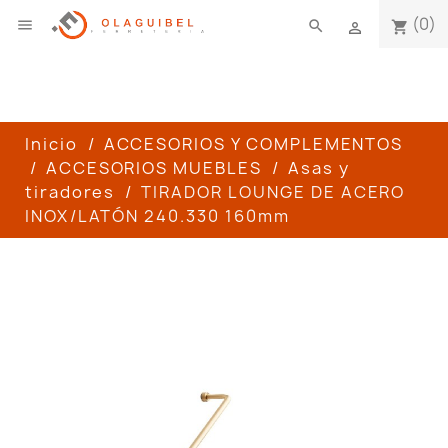
(0)

search
shopping_cart

Inicio
ACCESORIOS Y COMPLEMENTOS
ACCESORIOS MUEBLES
Asas y
tiradores
TIRADOR LOUNGE DE ACERO
INOX/LATÓN 240.330 160mm