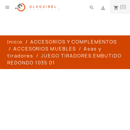
(0)

search
shopping_cart

Inicio
ACCESORIOS Y COMPLEMENTOS
ACCESORIOS MUEBLES
Asas y
tiradores
JUEGO TIRADORES EMBUTIDO
REDONDO 1035 01