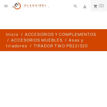
(0)

search
shopping_cart

Inicio
ACCESORIOS Y COMPLEMENTOS
ACCESORIOS MUEBLES
Asas y
tiradores
TIRADOR TWO PB22/320