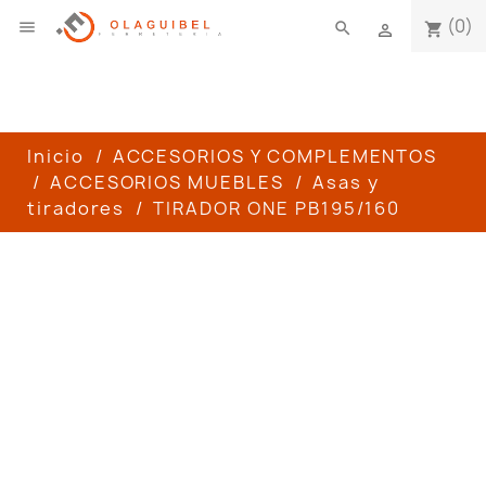
(0)

search
shopping_cart

Inicio
ACCESORIOS Y COMPLEMENTOS
ACCESORIOS MUEBLES
Asas y
tiradores
TIRADOR ONE PB195/160