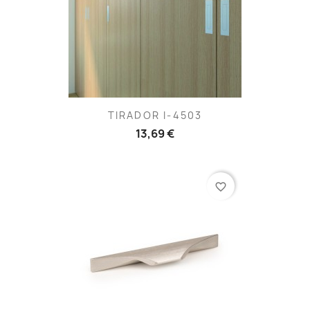
TIRADOR I-4503
13,69 €
favorite_border