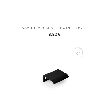
ASA DE ALUMINIO TWIN -L152...
8,82 €
favorite_border