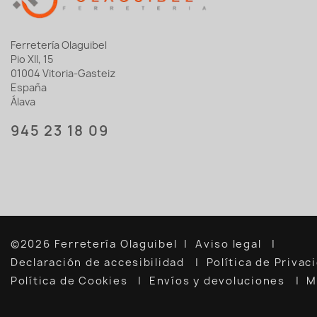
Ferretería Olaguibel
Pio XII, 15
01004 Vitoria-Gasteiz
España
Álava
945 23 18 09
©2026 Ferretería Olaguibel
Aviso legal
Declaración de accesibilidad
Política de Priva
Política de Cookies
Envíos y devoluciones
M