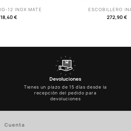
ista rápida
Vista rápid

IG-12 INOX MATE
ESCOBILLERO IN
18,40 €
272,90 €
Devoluciones
Tienes un plazo de 15 días desde la
recepción del pedido para
devoluciones
Cuenta