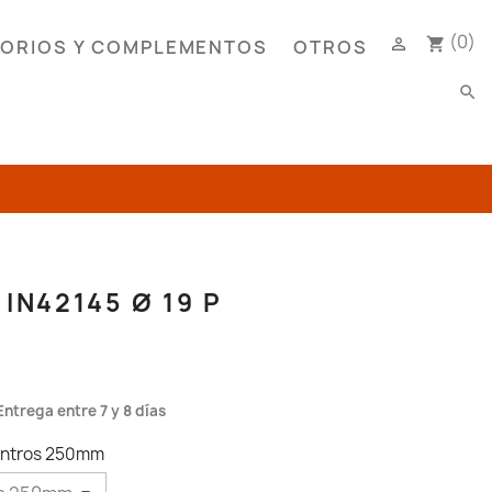
(0)

shopping_cart
ORIOS Y COMPLEMENTOS
OTROS
search
IN42145 Ø 19 P
Entrega entre 7 y 8 días
centros 250mm