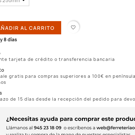
AÑADIR AL CARRITO
favorite_border
y 8 días
o
te tarjeta de crédito o transferencia bancaria
to
 sale gratis para compras superiores a 100€ en penínsul
nos
s
lazo de 15 días desde la recepción del pedido para dev