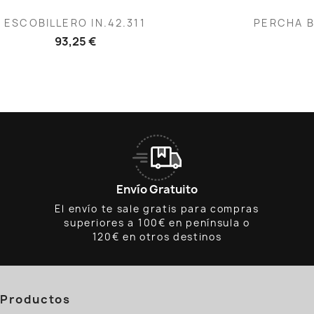
Vista rápida
V


ESCOBILLERO IN.42.311
PERCHA B
93,25 €
Envío Gratuito
El envío te sale gratis para compras
superiores a 100€ en península o
120€ en otros destinos
Productos