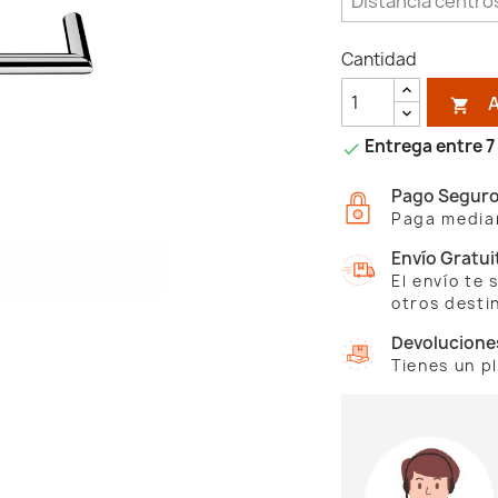
Cantidad

Entrega entre 7 

Pago Segur
Paga median
Envío Gratui
El envío te
otros desti
Devolucione
Tienes un p